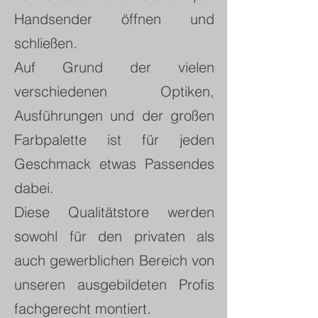
Handsender öffnen und
schließen.
Auf Grund der vielen
verschiedenen Optiken,
Ausführungen und der großen
Farbpalette ist für jeden
Geschmack etwas Passendes
dabei.
Diese Qualitätstore werden
sowohl für den privaten als
auch gewerblichen Bereich von
unseren ausgebildeten Profis
fachgerecht montiert.