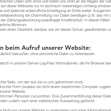
nlichen Daten sehr ernst und halten uns strikt an die Regeln der D
auf dieser Webseite nur im technisch notwendigen Umfang erhobe
e und jederzeit widerrufliche Einwilligung an Dritte weiter. Ausgeno
stellabwicklung die Übermittlung von Daten benötigen (z.B. das mit 
r Zahlungsabwicklung beauftragte Kreditinstitut). In diesen Fälle
derliche Minimum.
hnen einen Überblick darüber, wie wir diesen Schutz gewährleisten 
n beim Aufruf unserer Website:
ätzlich besuchen, ohne persönliche Daten zu hinterlassen.
isch in unseren Server-Log-Files Informationen, die Ihr Browser be
chte Seite, von der aus sie zu uns gekommen sind)
ekürzter Form (sodass sie nicht einem bestimmten Computer zugeo
nserer Website.
estimmten Personen zuzuordnen. Eine Zusammenführung dieser Date
den zudem nach einer statistischen Auswertung gelöscht.
e Nutzung unserer Website zu analysieren und unser Informationsa