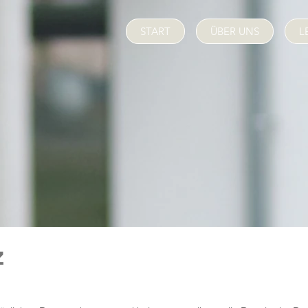
START
ÜBER UNS
L
z